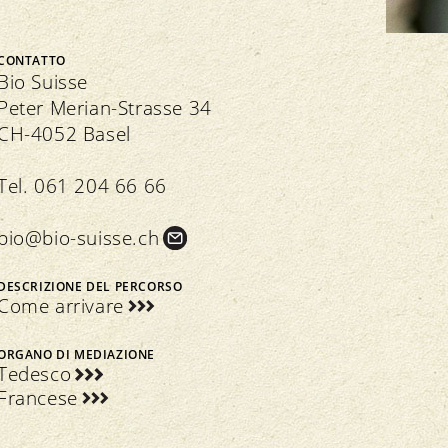
Bio Cuisine
Assemblea dei delegati
Commercio specializzato bio
CONTATTO
Bio Suisse
Peter Merian-Strasse 34
CH-4052 Basel
Trasparenza
n seno all’associazione
Tel. 061 204 66 66
Direttive
Direttive
bio@bio-suisse.
ch
Controllo
Importazione
Assicurazione della qualità
DESCRIZIONE DEL PERCORSO
Come arrivare
ORGANO DI MEDIAZIONE
Tedesco
Francese