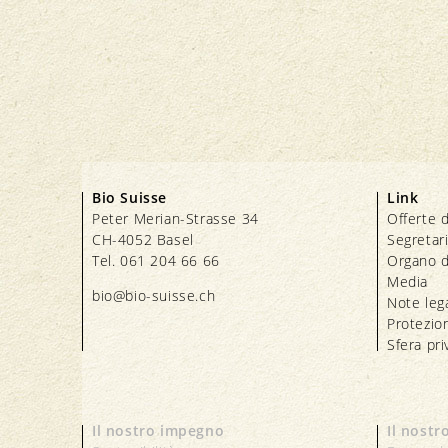
Bio Suisse
Link
Peter Merian-Strasse 34
Offerte d
CH-4052 Basel
Segretar
Tel. 061 204 66 66
Organo d
Media
bio@bio-suisse.
ch
Note lega
Protezion
Sfera pri
Il nostro impegno
Il nostr