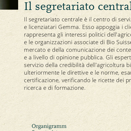
Il segretariato centra
Principio della Gemma
Allevamento degli animali e foraggiamento
Linee direttive e visione
Il nostro marchio
Importazione
Strategia
Il segretariato centrale è il centro di ser
e licenziatari Gemma. Esso appoggia i cli
rappresenta gli interessi politici dell'ag
e le organizzazioni associate di Bio Suiss
Ricette Gemma
mercato e della comunicazione dei conte
Protezione delle risorse
Politica
Media
e a livello di opinione pubblica. Gli esper
Suolo
Comunicati stampa
servizio della credibilità dell'agricoltura
Piante
Download di foto
ulteriormente le direttive e le norme, esa
Acqua
Download del logo
certificazione, verificando le ricette de
Clima
ricerca e di formazione.