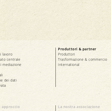
Produttori & partner
i lavoro
Produttori
iato centrale
Trasformazione & commercio
i mediazione
International
li
e dei dati
vata
o approccio
La nostra associazione