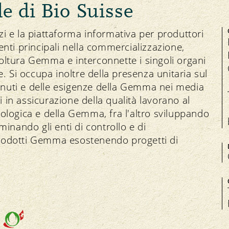
le di Bio Suisse
Salute degli animali
vizi e la piattaforma informativa per produttori
enti principali nella commercializzazione,
ricoltura Gemma e interconnette i singoli organi
e. Si occupa inoltre della presenza unitaria sul
Manifestazioni
nuti e delle esigenze della Gemma nei media
Equità
Contatto
I
ti in assicurazione della qualità lavorano al
Mercati regionali
Mercato
Offerte di lavoro
 biologica e della Gemma, fra l'altro sviluppando
Bio-Simposio
Prezzi
Organo di mediazione
minando gli enti di controllo e di
i prodotti Gemma esostenendo progetti di