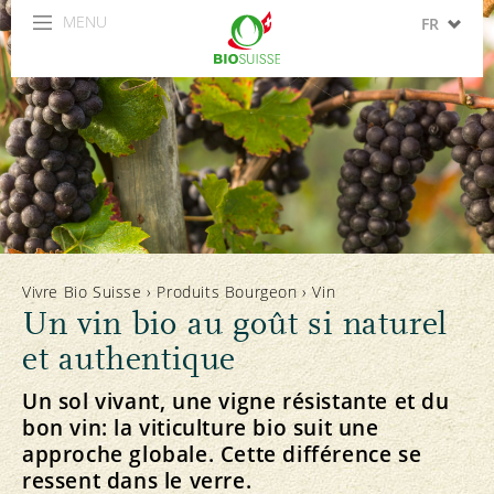
MENU
FR
DE
IT
EN
ES
Vivre Bio Suisse
›
Produits Bourgeon
›
Vin
Un vin bio au goût si naturel
et authentique
Un sol vivant, une vigne résistante et du
bon vin: la viticulture bio suit une
approche globale. Cette différence se
ressent dans le verre.