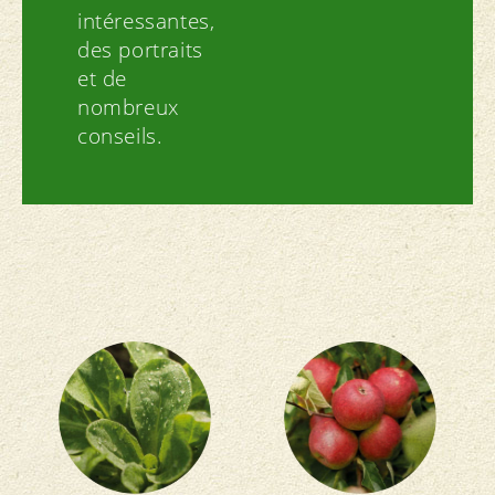
intéressantes,
des portraits
et de
nombreux
conseils.