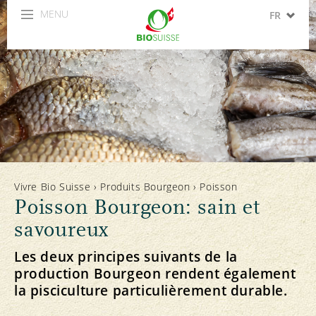
MENU
FR
DE
IT
EN
ES
Vivre Bio Suisse
›
Produits Bourgeon
›
Poisson
Poisson Bourgeon: sain et
savoureux
Les deux principes suivants de la
production Bourgeon rendent également
la pisciculture particulièrement durable.