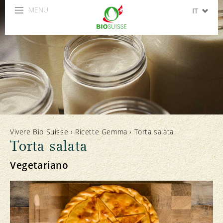
MENU
IT
DE
FR
EN
ES
Vivere Bio Suisse
›
Ricette Gemma
›
Torta salata
Torta salata
Vegetariano