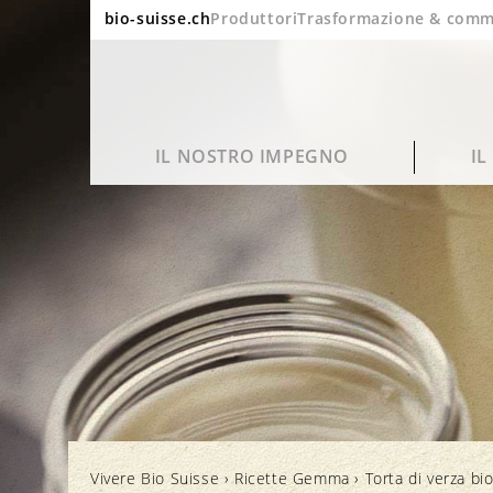
bio-suisse.ch
Produttori
Trasformazione & comm
IL NOSTRO IMPEGNO
I
Sostenibilità
Domande frequenti
Ritratto
Blog
Qualità e gusto
Lavorazione e imballaggio
Bio in cifre
Cinema
Vivere Bio Suisse
›
Ricette Gemma
›
Torta di verza bi
Salute
Marchi e controllo
Rapporto annuale