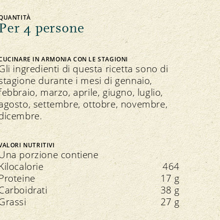
QUANTITÀ
Per 4 persone
CUCINARE IN ARMONIA CON LE STAGIONI
Gli ingredienti di questa ricetta sono di
stagione durante i mesi di gennaio,
febbraio, marzo, aprile, giugno, luglio,
agosto, settembre, ottobre, novembre,
dicembre.
VALORI NUTRITIVI
Una porzione contiene
Kilocalorie
464
Proteine
17 g
Carboidrati
38 g
Grassi
27 g