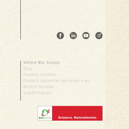
Vivere Bio Suisse
Blog
Prodotti Gemma
Prodotti alimentari bio vicino a voi
Ricette Gemma
Manifestazioni