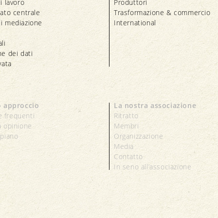
i lavoro
Produttori
iato centrale
Trasformazione & commercio
i mediazione
International
li
e dei dati
vata
o approccio
La nostra associazione
 frequenti
Ritratto
a opinione
Membri
 piano
Organizzazione
Media
Contatto
In seno all’associazione