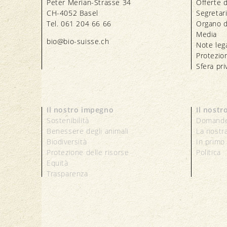
Peter Merian-Strasse 34
Offerte d
CH-4052 Basel
Segretar
Tel. 061 204 66 66
Organo d
Media
bio@bio-suisse.
ch
Note lega
Protezion
Sfera pri
Il nostro impegno
Il nostr
Sostenibilità
Domande
Benessere degli animali
La nostr
Biodiversità
In primo
Protezione delle risorse
Politica
Equità
Trasparenza