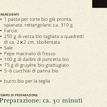
Bio Cuisine
Assemblea dei delegati
Commercio specializzato bio
INGREDIENTI
1 pasta per torte bio già pronta,
spianata, rettangolare, ca. 310 g
Farcia:
250 g di verza bio tagliata a quadretti
di ca. 2⨯2 cm, sbollentata
Trasparenza
n seno all’associazione
Sale
Direttive
Direttive
Pepe macinato di fresco
Controllo
100 g di dadini di pancetta bio
Importazione
75 g di gruyère bio grattugiato
Assicurazione della qualità
5–6 cucchiai di panna bio
burro bio per la teglia
TEMPO DI PREPARAZIONE
Preparazione: ca. 30 minuti