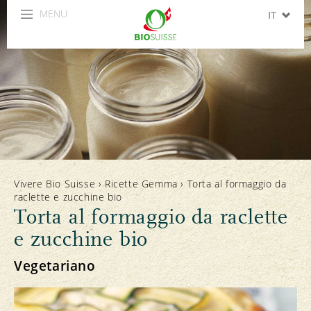
MENU
IT
DE
FR
EN
ES
Vivere Bio Suisse
›
Ricette Gemma
›
Torta al formaggio da
raclette e zucchine bio
Torta al formaggio da raclette
e zucchine bio
Vegetariano