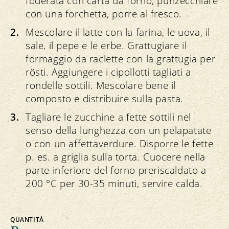
foderata con carta da forno, punzecchiare
con una forchetta, porre al fresco.
Mescolare il latte con la farina, le uova, il
sale, il pepe e le erbe. Grattugiare il
formaggio da raclette con la grattugia per
rösti. Aggiungere i cipollotti tagliati a
rondelle sottili. Mescolare bene il
composto e distribuire sulla pasta.
Tagliare le zucchine a fette sottili nel
senso della lunghezza con un pelapatate
o con un affettaverdure. Disporre le fette
p. es. a griglia sulla torta. Cuocere nella
parte inferiore del forno preriscaldato a
200 °C per 30-35 minuti, servire calda.
QUANTITÀ