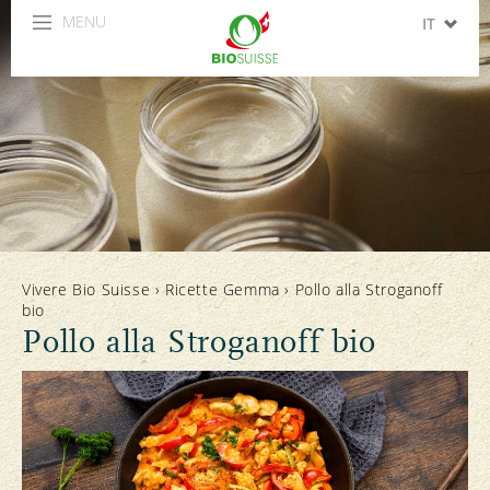
MENU
IT
DE
FR
EN
ES
Vivere Bio Suisse
›
Ricette Gemma
›
Pollo alla Stroganoff
bio
Pollo alla Stroganoff bio