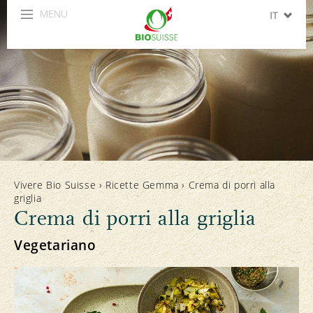
MENU
IT
DE
FR
EN
ES
Vivere Bio Suisse
›
Ricette Gemma
›
Crema di porri alla
griglia
Crema di porri alla griglia
Vegetariano