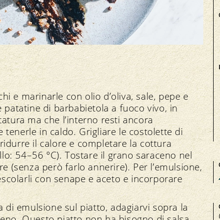
chi e marinarle con olio d’oliva, sale, pepe e
 patatine di barbabietola a fuoco vivo, in
tatura ma che l’interno resti ancora
e tenerle in caldo. Grigliare le costolette di
 ridurre il calore e completare la cottura
ello: 54–56 °C). Tostare il grano saraceno nel
re (senza però farlo annerire). Per l’emulsione,
mescolarli con senape e aceto e incorporare
a di emulsione sul piatto, adagiarvi sopra la
eno. Questo piatto non ha bisogno di salsa,