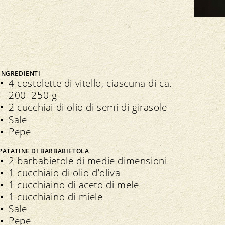
Bio Cuisine
Assemblea dei delegati
Commercio specializzato bio
INGREDIENTI
4 costolette di vitello, ciascuna di ca.
Trasparenza
n seno all’associazione
200–250 g
2 cucchiai di olio di semi di girasole
Direttive
Direttive
Sale
Controllo
Pepe
Importazione
Assicurazione della qualità
PATATINE DI BARBABIETOLA
2 barbabietole di medie dimensioni
1 cucchiaio di olio d’oliva
1 cucchiaino di aceto di mele
1 cucchiaino di miele
Sale
Pepe