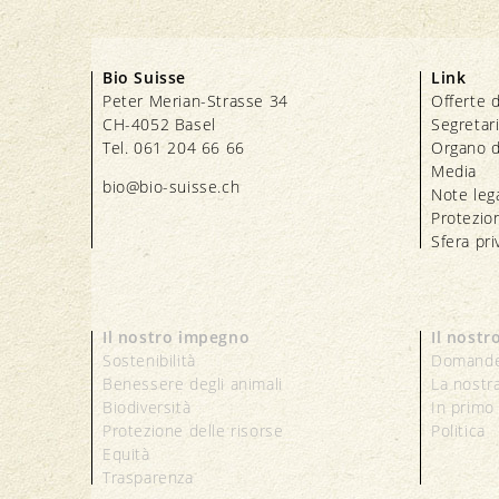
Bio Suisse
Link
Peter Merian-Strasse 34
Offerte d
CH-4052 Basel
Segretar
Tel. 061 204 66 66
Organo d
Media
bio@bio-suisse.
ch
Note lega
Protezion
Sfera pri
Il nostro impegno
Il nostr
Sostenibilità
Domande
Benessere degli animali
La nostr
Biodiversità
In primo
Protezione delle risorse
Politica
Equità
Trasparenza