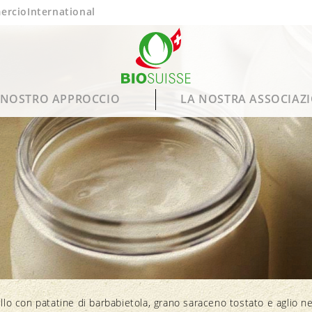
ercio
International
L NOSTRO APPROCCIO
LA NOSTRA ASSOCIAZ
Benessere degli animali
La nostra opinione
Membri
Prodotti Gemma
B
I
P
v
Foraggiamento
Organizzazioni associate
Prodotti Bio Gourmet
ello con patatine di barbabietola, grano saraceno tostato e aglio n
Allevamento
Calendario stagionale