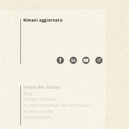
Rimani aggiornato
Vivere Bio Suisse
Blog
Prodotti Gemma
Prodotti alimentari bio vicino a voi
Ricette Gemma
Manifestazioni