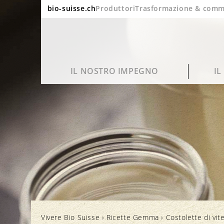
bio-suisse.ch
Produttori
Trasformazione & comm
IL NOSTRO IMPEGNO
I
Sostenibilità
Domande frequenti
Ritratto
Blog
Qualità e gusto
Lavorazione e imballaggio
Bio in cifre
Cinema
Vivere Bio Suisse
›
Ricette Gemma
›
Costolette di vit
Salute
Marchi e controllo
Rapporto annuale