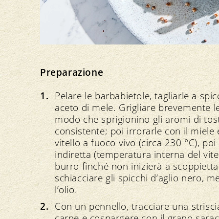
Preparazione
Pelare le barbabietole, tagliarle a spic
aceto di mele. Grigliare brevemente le
modo che sprigionino gli aromi di tos
consistente; poi irrorarle con il miele 
vitello a fuoco vivo (circa 230 °C), poi
indiretta (temperatura interna del vit
burro finché non inizierà a scoppietta
schiacciare gli spicchi d’aglio nero, 
l’olio.
Con un pennello, tracciare una strisci
carne e cospargere con il grano sarac