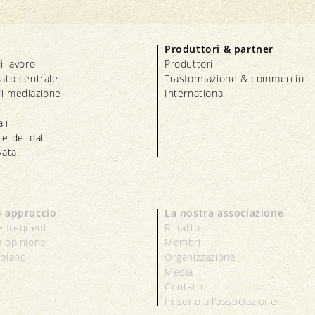
Produttori & partner
i lavoro
Produttori
iato centrale
Trasformazione & commercio
i mediazione
International
li
e dei dati
vata
o approccio
La nostra associazione
 frequenti
Ritratto
a opinione
Membri
 piano
Organizzazione
Media
Contatto
In seno all’associazione