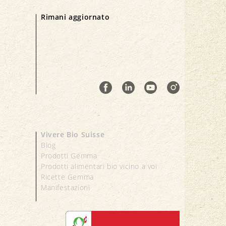
Rimani aggiornato
Vivere Bio Suisse
Blog
Prodotti Gemma
Prodotti alimentari bio vicino a voi
Ricette Gemma
Manifestazioni