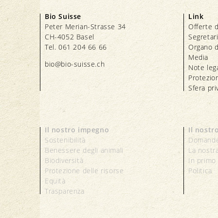
Bio Suisse
Link
Peter Merian-Strasse 34
Offerte d
CH-4052 Basel
Segretar
Tel. 061 204 66 66
Organo d
Media
bio@bio-suisse.
ch
Note lega
Protezion
Sfera pri
Il nostro impegno
Il nostr
Sostenibilità
Domande
Benessere degli animali
La nostr
Biodiversità
In primo
Protezione delle risorse
Politica
Equità
Trasparenza