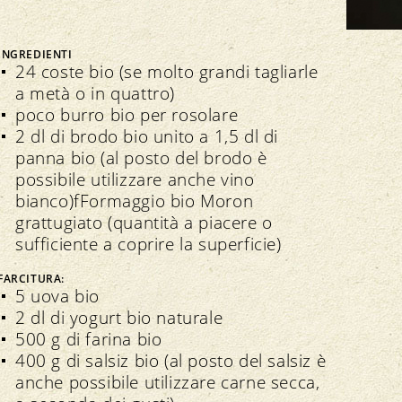
Bio Cuisine
Assemblea dei delegati
Commercio specializzato bio
INGREDIENTI
24 coste bio (se molto grandi tagliarle
a metà o in quattro)
poco burro bio per rosolare
2 dl di brodo bio unito a 1,5 dl di
panna bio (al posto del brodo è
Trasparenza
n seno all’associazione
possibile utilizzare anche vino
Direttive
Direttive
bianco)fFormaggio bio Moron
Controllo
grattugiato (quantità a piacere o
Importazione
sufficiente a coprire la superficie)
Assicurazione della qualità
FARCITURA:
5 uova bio
2 dl di yogurt bio naturale
500 g di farina bio
400 g di salsiz bio (al posto del salsiz è
anche possibile utilizzare carne secca,