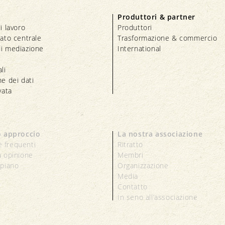
Produttori & partner
i lavoro
Produttori
iato centrale
Trasformazione & commercio
i mediazione
International
li
e dei dati
vata
o approccio
La nostra associazione
 frequenti
Ritratto
a opinione
Membri
 piano
Organizzazione
Media
Contatto
In seno all’associazione