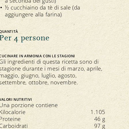
a seconda dei gusti)
½ cucchiaino da tè di sale (da
aggiungere alla farina)
QUANTITÀ
Per 4 persone
CUCINARE IN ARMONIA CON LE STAGIONI
Gli ingredienti di questa ricetta sono di
stagione durante i mesi di marzo, aprile,
maggio, giugno, luglio, agosto,
settembre, ottobre, novembre.
VALORI NUTRITIVI
Una porzione contiene
Kilocalorie
1.105
Proteine
46 g
Carboidrati
97 g