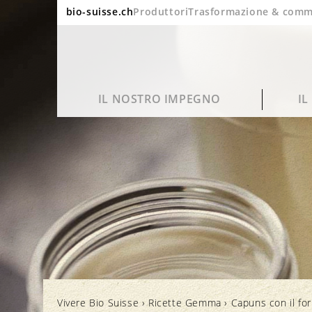
bio-suisse.ch
Produttori
Trasformazione & comm
IL NOSTRO IMPEGNO
I
Sostenibilità
Domande frequenti
Ritratto
Blog
Qualità e gusto
Lavorazione e imballaggio
Bio in cifre
Cinema
Vivere Bio Suisse
›
Ricette Gemma
›
Capuns con il fo
Salute
Marchi e controllo
Rapporto annuale