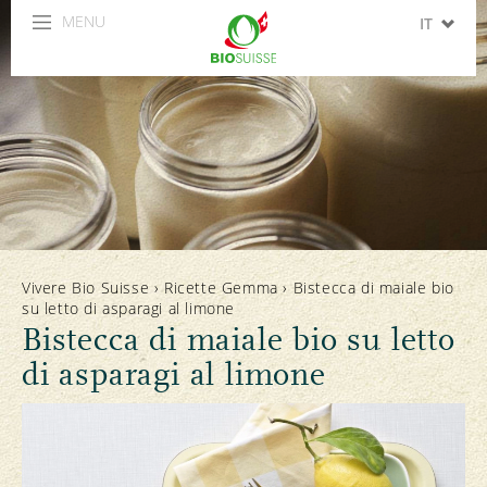
MENU
IT
DE
FR
EN
ES
Vivere Bio Suisse
›
Ricette Gemma
›
Bistecca di maiale bio
su letto di asparagi al limone
Bistecca di maiale bio su letto
di asparagi al limone