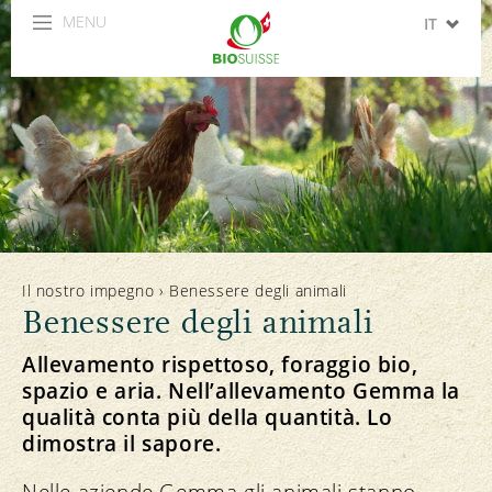
MENU
IT
DE
FR
EN
ES
Il nostro impegno
›
Benessere degli animali
Benessere degli animali
Allevamento rispettoso, foraggio bio,
spazio e aria. Nell’allevamento Gemma la
qualità conta più della quantità. Lo
dimostra il sapore.
Nelle aziende Gemma gli animali stanno