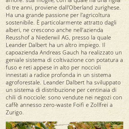
amore: sua moglie, con la quale ha una figlia
di tre anni, proviene dall’Oberland zurighese.
Ha una grande passione per l’agricoltura
sostenibile. È particolarmente attratto dagli
alberi, ne crescono anche nell’azienda
Reusshof a Niederwil AG, presso la quale
Leander Dalbert ha un altro impiego. Il
capoazienda Andreas Gauch ha realizzato un
geniale sistema di coltivazione con potatura a
fuso e reti appese in alto per noccioli
innestati a radice profonda in un sistema
agroforestale. Leander Dalbert ha sviluppato
un sistema di distribuzione per centinaia di
chili di nocciole: sono vendute nei negozi con
caffè annesso zero-waste Foifi e Zollfrei a
Zurigo.