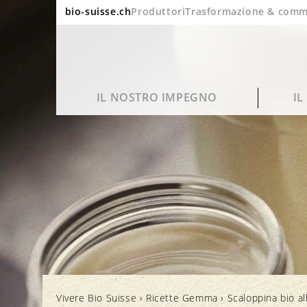
bio-suisse.ch
Produttori
Trasformazione & comm
IL NOSTRO IMPEGNO
I
Sostenibilità
Domande frequenti
Ritratto
Blog
Qualità e gusto
Lavorazione e imballaggio
Bio in cifre
Cinema
Vivere Bio Suisse
›
Ricette Gemma
›
Scaloppina bio al
Salute
Marchi e controllo
Rapporto annuale