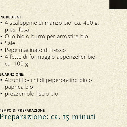
Bio Cuisine
Assemblea dei delegati
Commercio specializzato bio
INGREDIENTI
4 scaloppine di manzo bio, ca. 400 g,
p.es. fesa
Olio bio o burro per arrostire bio
Sale
Pepe macinato di fresco
Trasparenza
n seno all’associazione
4 fette di formaggio appenzeller bio,
Direttive
Direttive
ca. 100 g
Controllo
Importazione
GUARNZIONE:
Alcuni fiocchi di peperoncino bio o
Assicurazione della qualità
paprica bio
prezzemolo liscio bio
TEMPO DI PREPARAZIONE
Preparazione: ca. 15 minuti