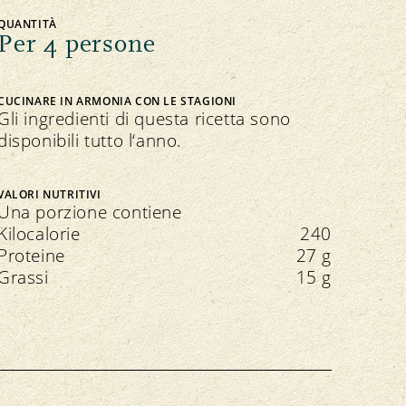
QUANTITÀ
Per 4 persone
CUCINARE IN ARMONIA CON LE STAGIONI
Gli ingredienti di questa ricetta sono
disponibili tutto l‘anno.
VALORI NUTRITIVI
Una porzione contiene
Kilocalorie
240
Proteine
27 g
Grassi
15 g