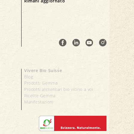
Rimani aggiornato
Vivere Bio Suisse
Blog
Prodotti Gemma
Prodotti alimentari bio vicino a voi
Ricette Gemma
Manifestazioni