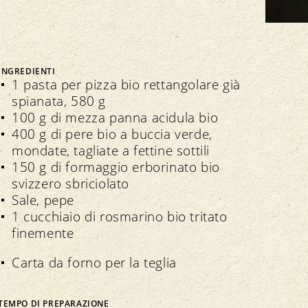
Bio Cuisine
Assemblea dei delegati
Commercio specializzato bio
INGREDIENTI
1 pasta per pizza bio rettangolare già
spianata, 580 g
100 g di mezza panna acidula bio
Trasparenza
n seno all’associazione
400 g di pere bio a buccia verde,
Direttive
Direttive
mondate, tagliate a fettine sottili
Controllo
150 g di formaggio erborinato bio
Importazione
svizzero sbriciolato
Assicurazione della qualità
Sale, pepe
1 cucchiaio di rosmarino bio tritato
finemente
Carta da forno per la teglia
TEMPO DI PREPARAZIONE