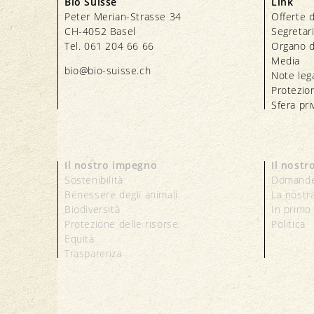
Bio Suisse
Link
Peter Merian-Strasse 34
Offerte d
CH-4052 Basel
Segretar
Tel. 061 204 66 66
Organo d
Media
bio@bio-suisse.
ch
Note lega
Protezion
Sfera pri
Il nostro impegno
Il nostr
Sostenibilità
Domande
Benessere degli animali
La nostr
Biodiversità
In primo
Protezione delle risorse
Politica
Equità
Trasparenza