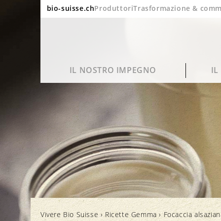
bio-suisse.ch
Produttori
Trasformazione & comm
IL NOSTRO IMPEGNO
I
Sostenibilità
Domande frequenti
Ritratto
Blog
Qualità e gusto
Lavorazione e imballaggio
Bio in cifre
Cinema
Vivere Bio Suisse
›
Ricette Gemma
›
Focaccia alsazia
Salute
Marchi e controllo
Rapporto annuale