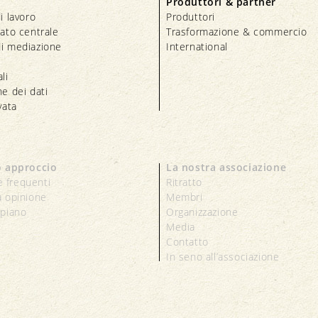
Produttori & partner
i lavoro
Produttori
iato centrale
Trasformazione & commercio
i mediazione
International
li
e dei dati
vata
o approccio
La nostra associazione
 frequenti
Ritratto
a opinione
Membri
 piano
Organizzazione
Media
Contatto
In seno all’associazione