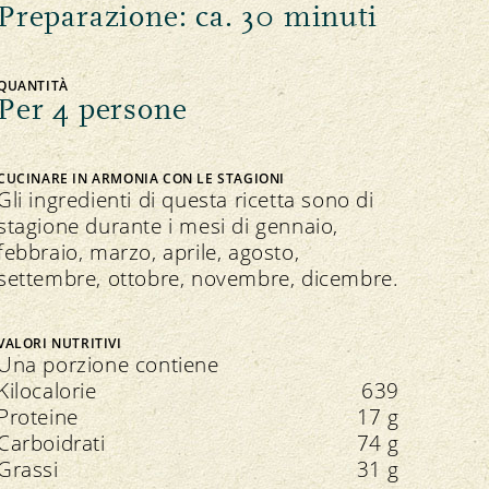
Preparazione: ca. 30 minuti
QUANTITÀ
Per 4 persone
CUCINARE IN ARMONIA CON LE STAGIONI
Gli ingredienti di questa ricetta sono di
stagione durante i mesi di gennaio,
febbraio, marzo, aprile, agosto,
settembre, ottobre, novembre, dicembre.
VALORI NUTRITIVI
Una porzione contiene
Kilocalorie
639
Proteine
17 g
Carboidrati
74 g
Grassi
31 g