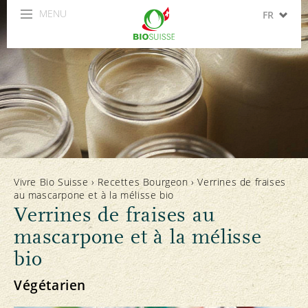
MENU
FR
DE
IT
EN
ES
Vivre Bio Suisse
›
Recettes Bourgeon
›
Verrines de fraises
au mascarpone et à la mélisse bio
Verrines de fraises au
mascarpone et à la mélisse
bio
Végétarien