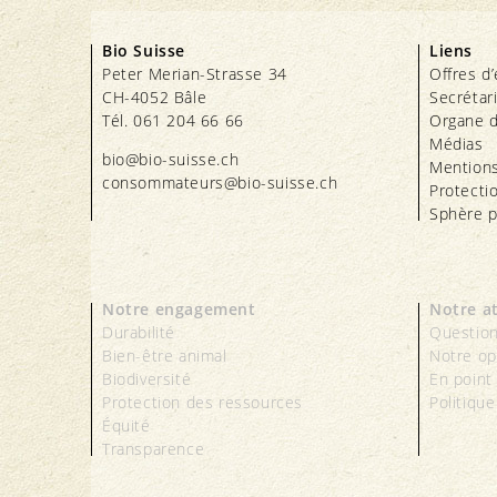
Bio Suisse
Liens
Peter Merian-Strasse 34
Offres d
CH-4052 Bâle
Secrétar
Tél. 061 204 66 66
Organe d
Médias
bio@bio-suisse.
ch
Mentions
consommateurs@bio-suisse.
ch
Protecti
Sphère p
Notre engagement
Notre a
Durabilité
Question
Bien-être animal
Notre op
Biodiversité
En point
Protection des ressources
Politique
Équité
Transparence