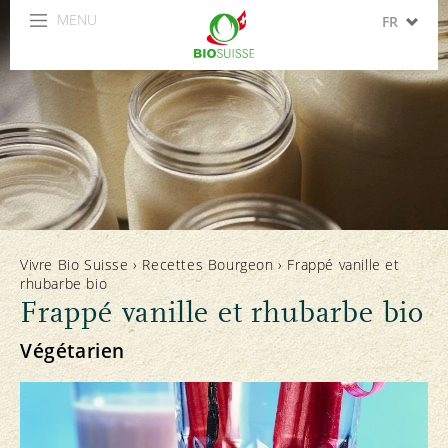
MENU
FR
DE
IT
EN
ES
Vivre Bio Suisse
›
Recettes Bourgeon
›
Frappé vanille et
rhubarbe bio
Frappé vanille et rhubarbe bio
Végétarien