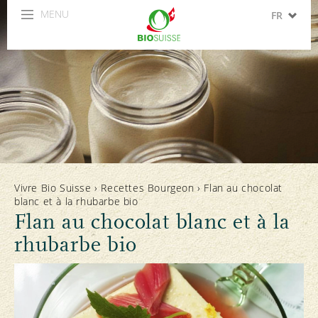
MENU
FR
DE
IT
EN
ES
Vivre Bio Suisse
›
Recettes Bourgeon
›
Flan au chocolat
blanc et à la rhubarbe bio
Flan au chocolat blanc et à la
rhubarbe bio