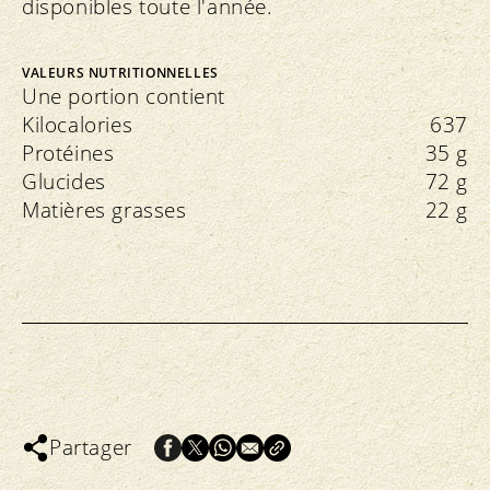
disponibles toute l'année.
VALEURS NUTRITIONNELLES
Une portion contient
Kilocalories
637
Protéines
35 g
Glucides
72 g
Matières grasses
22 g
Partager