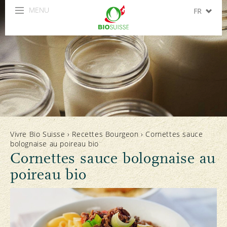
MENU
FR
DE
IT
EN
ES
Vivre Bio Suisse
›
Recettes Bourgeon
›
Cornettes sauce
bolognaise au poireau bio
Cornettes sauce bolognaise au
poireau bio