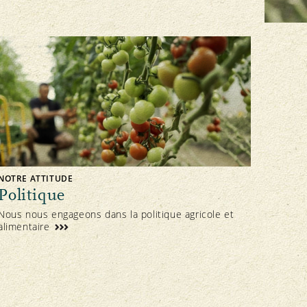
FNRB
Assemblée des délégués
Marchés régionaux
Bio-Symposium
Transparence
édération interne
Recettes Bourgeon
Directives
Extranet
Contrôle
Cahier des charges
Importations
NOTRE ATTITUDE
Politique
Assurance qualité
Nous nous engageons dans la politique agricole et
alimentaire