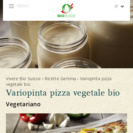
MENU
IT
DE
FR
EN
ES
Vivere Bio Suisse
›
Ricette Gemma
›
Variopinta pizza
vegetale bio
Variopinta pizza vegetale bio
Vegetariano