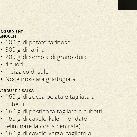
Bio Cuisine
Assemblea dei delegati
Commercio specializzato bio
INGREDIENTI
GNOCCHI
600 g di patate farinose
300 g di farina
Trasparenza
n seno all’associazione
200 g di semola di grano duro
4 tuorli
Direttive
Direttive
1 pizzico di sale
Controllo
Noce moscata grattugiata
Importazione
Assicurazione della qualità
VERDURE E SALSA
160 g di zucca pelata e tagliata a
cubetti
160 g di pastinaca tagliata a cubetti
160 g di cavolo kale, mondato
(eliminare la costa centrale)
160 g di cavolo verza, tagliato a