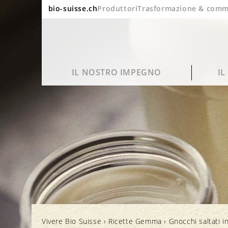
bio-suisse.ch
Produttori
Trasformazione & comm
IL NOSTRO IMPEGNO
I
Sostenibilità
Domande frequenti
Ritratto
Blog
Qualità e gusto
Lavorazione e imballaggio
Bio in cifre
Cinema
Vivere Bio Suisse
›
Ricette Gemma
›
Gnocchi saltati i
Salute
Marchi e controllo
Rapporto annuale