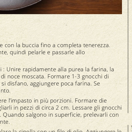
te con la buccia fino a completa tenerezza.
nte, quindi pelarle e passarle allo
: Unire rapidamente alla purea la farina, la
ata di noce moscata. Formare 1-3 gnocchi di
 si disfano, aggiungere poca farina. Se
nto.
re l’impasto in più porzioni. Formare die
liarli in pezzi di circa 2 cm. Lessare gli gnocchi
 Quando salgono in superficie, prelevarli con
nte.
are la cipolla con un filo di olio. Aggiungere le