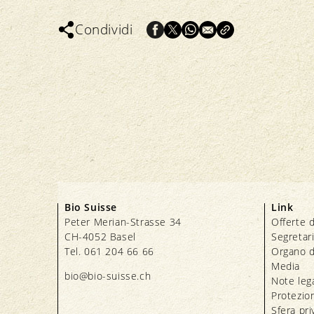
Condividi
Bio Suisse
Link
Peter Merian-Strasse 34
Offerte d
CH-4052 Basel
Segretar
Tel. 061 204 66 66
Organo d
Media
bio@bio-suisse.
ch
Note lega
Protezion
Sfera pri