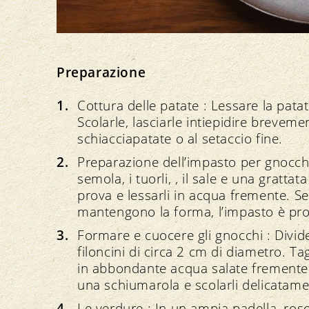
Preparazione
Cottura delle patate : Lessare la pata
Scolarle, lasciarle intiepidire breveme
schiacciapatate o al setaccio fine.
Preparazione dell’impasto per gnocchi 
semola, i tuorli, , il sale e una gratt
prova e lessarli in acqua fremente. Se
mantengono la forma, l’impasto è pro
Formare e cuocere gli gnocchi : Divide
filoncini di circa 2 cm di diametro. Tag
in abbondante acqua salate fremente.
una schiumarola e scolarli delicatame
Le verdure : In un ampia padella, rosol