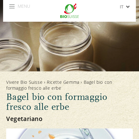
MENU
IT
DE
FR
EN
ES
Vivere Bio Suisse
›
Ricette Gemma
›
Bagel bio con
formaggio fresco alle erbe
Bagel bio con formaggio
fresco alle erbe
Vegetariano