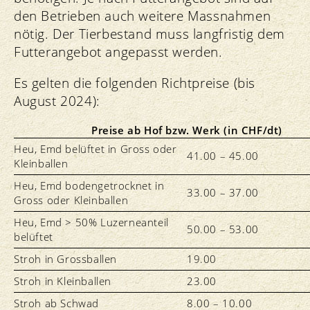
den Betrieben auch weitere Massnahmen
nötig. Der Tierbestand muss langfristig dem
Futterangebot angepasst werden.
Es gelten die folgenden Richtpreise (bis
August 2024):
Preise ab Hof bzw. Werk (in CHF/dt)
Heu, Emd belüftet in Gross oder
41.00 – 45.00
Kleinballen
Heu, Emd bodengetrocknet in
33.00 – 37.00
Gross oder Kleinballen
Heu, Emd > 50% Luzerneanteil
50.00 – 53.00
belüftet
Stroh in Grossballen
19.00
Stroh in Kleinballen
23.00
Stroh ab Schwad
8.00 – 10.00