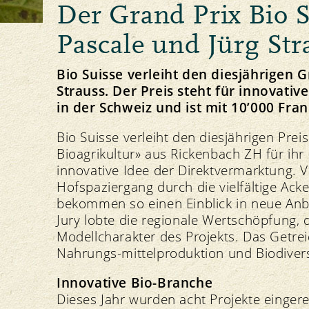
Der Grand Prix Bio 
Principio della Gemma
Allevamento degli animali e foraggiamento
Linee direttive e visione
Il nostro marchio
Importazione
Strategia
Pascale und Jürg Str
Bio Suisse verleiht den diesjährigen G
Strauss. Der Preis steht für innovati
in der Schweiz und ist mit 10’000 Fran
Ricette Gemma
Protezione delle risorse
Politica
Media
Bio Suisse verleiht den diesjährigen Prei
Suolo
Comunicati stampa
Bioagrikultur» aus Rickenbach ZH für ihr
Piante
Download di foto
innovative Idee der Direktvermarktung.
Acqua
Download del logo
Hofspaziergang durch die vielfältige Ac
Clima
bekommen so einen Einblick in neue Anb
Jury lobte die regionale Wertschöpfung,
Modellcharakter des Projekts. Das Getrei
Nahrungs-mittelproduktion und Biodiversi
Innovative Bio-Branche
Dieses Jahr wurden acht Projekte eingere