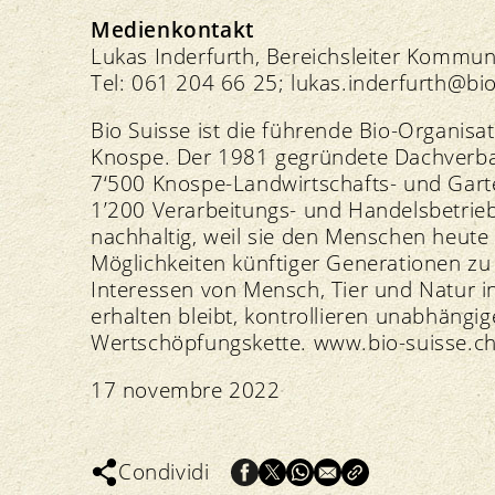
Medienkontakt
Lukas Inderfurth, Bereichsleiter Kommun
Tel: 061 204 66 25;
lukas.
inderfurth@bio
Bio Suisse ist die führende Bio-Organis
Knospe. Der 1981 gegründete Dachverband
7‘500 Knospe-Landwirtschafts- und Gar
1’200 Verarbeitungs- und Handelsbetrieb
nachhaltig, weil sie den Menschen heute
Möglichkeiten künftiger Generationen zu 
Interessen von Mensch, Tier und Natur in
erhalten bleibt, kontrollieren unabhängige
Wertschöpfungskette.
www.bio-suisse.c
17 novembre 2022
Condividi