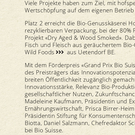
Viele Projekte haben zum Ziel, mit hofsp
Wertschöpfung auf dem eigenen Betrieb
Platz 2 erreicht die Bio-Genusskäserei 
rezyklierbaren Verpackung, bei der 80% Pl
Projekt «Dry Aged & Wood Smoked». Dabe
Fisch und Fleisch aus geräuchertem Bio
Wild Foods
aus Uetendorf BE.
Mit dem Förderpreis «Grand Prix Bio Suis
des Preisträgers das Innovationspotenzia
breiten Öffentlichkeit zugänglich gemacht
Innovationsstärke, Relevanz Bio-Produkti
gesellschaftlicher Nutzen, Zukunftschanc
Madeleine Kaufmann, Präsidentin und Exp
Ernährungswirtschaft, Prisca Birrer-Heim
Präsidentin Stiftung für Konsumentensc
Biotta, Daniel Salzmann, Chefredaktor S
bei Bio Suisse.