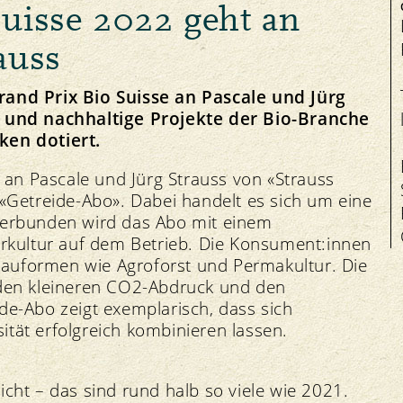
Suisse 2022 geht an
Salute degli animali
auss
rand Prix Bio Suisse an Pascale und Jürg
ve und nachhaltige Projekte der Bio-Branche
ken dotiert.
Manifestazioni
Equità
Contatto
I
s an Pascale und Jürg Strauss von «Strauss
Mercati regionali
Mercato
Offerte di lavoro
 «Getreide-Abo». Dabei handelt es sich um eine
Bio-Simposio
Prezzi
Organo di mediazione
 Verbunden wird das Abo mit einem
kerkultur auf dem Betrieb. Die Konsument:innen
auformen wie Agroforst und Permakultur. Die
 den kleineren CO2-Abdruck und den
de-Abo zeigt exemplarisch, dass sich
tät erfolgreich kombinieren lassen.
icht – das sind rund halb so viele wie 2021.