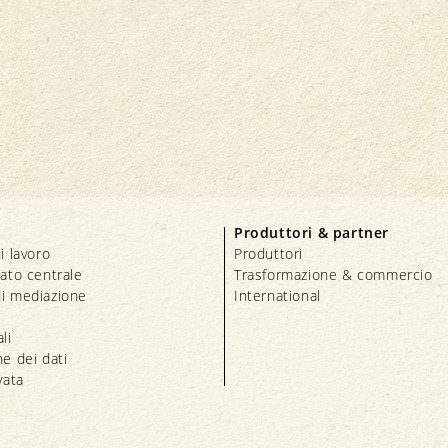
Produttori & partner
i lavoro
Produttori
iato centrale
Trasformazione & commercio
i mediazione
International
li
e dei dati
vata