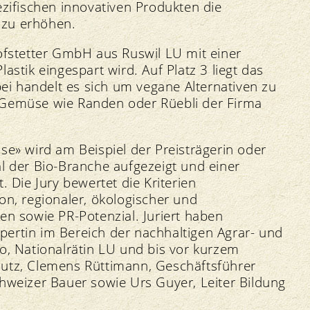
ezifischen innovativen Produkten die
 zu erhöhen.
Hofstetter GmbH aus Ruswil LU mit einer
astik eingespart wird. Auf Platz 3 liegt das
i handelt es sich um vegane Alternativen zu
-Gemüse wie Randen oder Rüebli der Firma
se» wird am Beispiel der Preisträgerin oder
l der Bio-Branche aufgezeigt und einer
. Die Jury bewertet die Kriterien
on, regionaler, ökologischer und
en sowie PR-Potenzial. Juriert haben
ertin im Bereich der nachhaltigen Agrar- und
o, Nationalrätin LU und bis vor kurzem
hutz, Clemens Rüttimann, Geschäftsführer
chweizer Bauer sowie Urs Guyer, Leiter Bildung