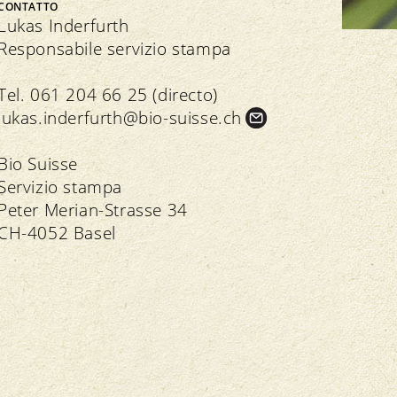
Bio Cuisine
CONTATTO
Assemblea dei delegati
Commercio specializzato bio
Lukas Inderfurth
Responsabile servizio stampa
Tel. 061 204 66 25 (directo)
lukas.
inderfurth@bio-suisse.
ch
Trasparenza
n seno all’associazione
Bio Suisse
Servizio stampa
Direttive
Direttive
Peter Merian-Strasse 34
Controllo
Importazione
CH-4052 Basel
Assicurazione della qualità