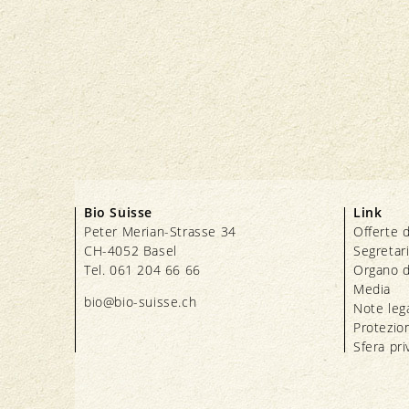
Bio Suisse
Link
Peter Merian-Strasse 34
Offerte d
CH-4052 Basel
Segretar
Tel. 061 204 66 66
Organo d
Media
bio@bio-suisse.
ch
Note lega
Protezion
Sfera pri