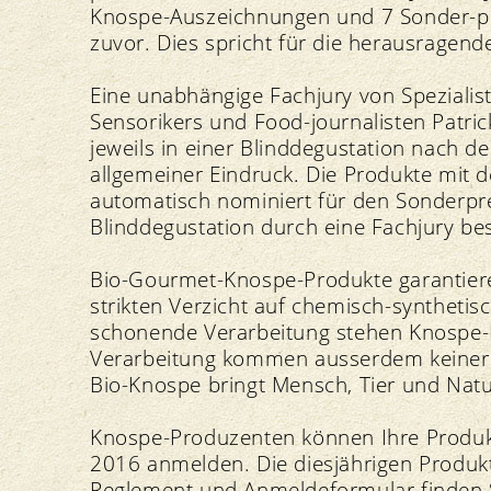
Knospe-Auszeichnungen und 7 Sonder-prä
zuvor. Dies spricht für die herausragend
Eine unabhängige Fachjury von Spezialis
Sensorikers und Food-journalisten Patric
jeweils in einer Blinddegustation nach 
allgemeiner Eindruck. Die Produkte mit 
automatisch nominiert für den Sonderprei
Blinddegustation durch eine Fachjury b
Bio-Gourmet-Knospe-Produkte garantier
strikten Verzicht auf chemisch-syntheti
schonende Verarbeitung stehen Knospe-P
Verarbeitung kommen ausserdem keinerle
Bio-Knospe bringt Mensch, Tier und Natu
Knospe-Produzenten können Ihre Produkt
2016 anmelden. Die diesjährigen Produ
Reglement und Anmeldeformular finden Si