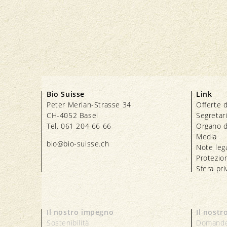
Bio Suisse
Link
Peter Merian-Strasse 34
Offerte d
CH-4052 Basel
Segretar
Tel. 061 204 66 66
Organo d
Media
bio@bio-suisse.
ch
Note lega
Protezion
Sfera pri
Il nostro impegno
Il nostr
Sostenibilità
Domande