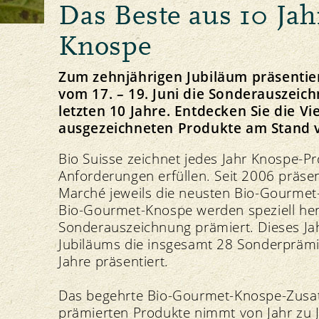
Das Beste aus 10 Ja
Principio della Gemma
Allevamento degli animali e foraggiamento
Linee direttive e visione
Il nostro marchio
Importazione
Strategia
Knospe
Zum zehnjährigen Jubiläum präsentier
vom 17. – 19. Juni die Sonderauszei
letzten 10 Jahre. Entdecken Sie die V
Ricette Gemma
ausgezeichneten Produkte am Stand v
Protezione delle risorse
Politica
Media
Suolo
Comunicati stampa
Bio Suisse zeichnet jedes Jahr Knospe-P
Piante
Download di foto
Anforderungen erfüllen. Seit 2006 präse
Acqua
Download del logo
Marché jeweils die neusten Bio-Gourme
Clima
Bio-Gourmet-Knospe werden speziell her
Sonderauszeichnung prämiert. Dieses Jah
Jubiläums die insgesamt 28 Sonderprämie
Jahre präsentiert.
Das begehrte Bio-Gourmet-Knospe-Zusatzla
prämierten Produkte nimmt von Jahr zu J