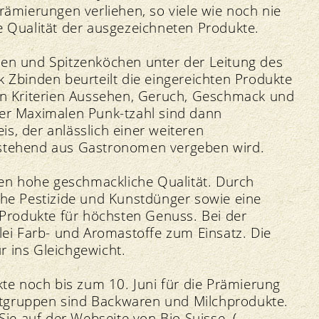
mierungen verliehen, so viele wie noch nie
e Qualität der ausgezeichneten Produkte.
ten und Spitzenköchen unter der Leitung des
k Zbinden beurteilt die eingereichten Produkte
den Kriterien Aussehen, Geruch, Geschmack und
der Maximalen Punk-tzahl sind dann
s, der anlässlich einer weiteren
estehend aus Gastronomen vergeben wird.
en hohe geschmackliche Qualität. Durch
sche Pestizide und Kunstdünger sowie eine
rodukte für höchsten Genuss. Bei der
i Farb- und Aromastoffe zum Einsatz. Die
r ins Gleichgewicht.
e noch bis zum 10. Juni für die Prämierung
ktgruppen sind Backwaren und Milchprodukte.
e auf der Webseite von Bio Suisse. (