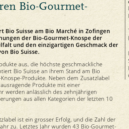
hren Bio-Gourmet-
Salute degli animali
t Bio Suisse am Bio Marché in Zofingen
chnungen der Bio-Gourmet-Knospe der
ielfalt und den einzigartigen Geschmack der
Manifestazioni
on Bio Suisse.
Equità
Contatto
I
Mercati regionali
Mercato
Offerte di lavoro
rodukte aus, die höchste geschmackliche
Bio-Simposio
Prezzi
Organo di mediazione
ntiert Bio Suisse an ihrem Stand am Bio
t-Knospe-Produkte. Neben dem Zusatzlabel
ausragende Produkte mit einer
r werden anlässlich des zehnjährigen
rungen aus allen Kategorien der letzten 10
bel ist ein grosser Erfolg, und die Zahl der
ahr zu. Letztes Jahr wurden 43 Bio-Gourmet-