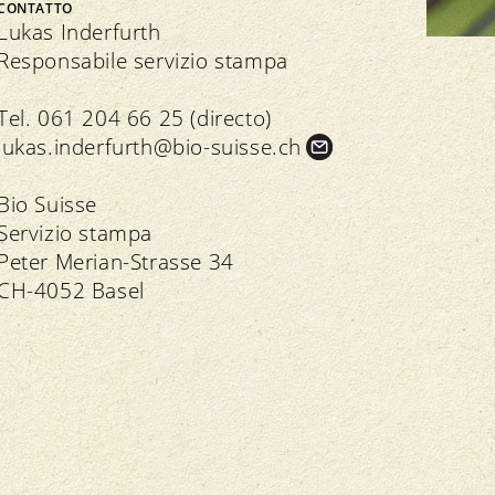
Bio Cuisine
CONTATTO
Assemblea dei delegati
Commercio specializzato bio
Lukas Inderfurth
Responsabile servizio stampa
Tel. 061 204 66 25 (directo)
lukas.
inderfurth@bio-suisse.
ch
Trasparenza
n seno all’associazione
Bio Suisse
Servizio stampa
Direttive
Direttive
Peter Merian-Strasse 34
Controllo
Importazione
CH-4052 Basel
Assicurazione della qualità