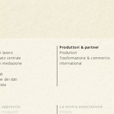
Produttori & partner
i lavoro
Produttori
iato centrale
Trasformazione & commercio
i mediazione
International
li
e dei dati
vata
o approccio
La nostra associazione
 frequenti
Ritratto