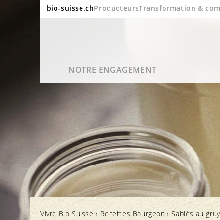
bio-suisse.ch
Producteurs
Transformation & co
NOTRE ENGAGEMENT
Durabilité
Questions fréquentes
Portrait
Blog
Qualité et goût
Transformation et emballage
Le bio en chiffres
Cinéma
Vivre Bio Suisse
›
Recettes Bourgeon
›
Sablés au gruy
Santé
Labels et contrôle
Rapport annuel
Newsletter