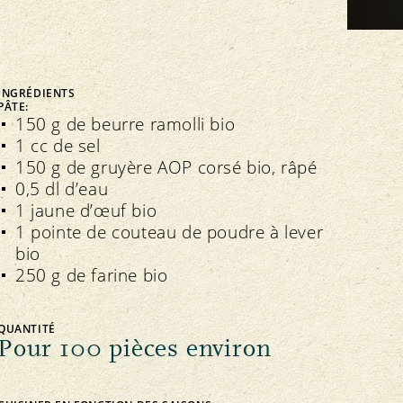
FNRB
Assemblée des délégués
Marchés régionaux
Bio-Symposium
INGRÉDIENTS
PÂTE:
150 g de beurre ramolli bio
1 cc de sel
Transparence
édération interne
150 g de gruyère AOP corsé bio, râpé
Recettes Bourgeon
0,5 dl d’eau
Directives
Extranet
1 jaune d’œuf bio
Contrôle
Cahier des charges
1 pointe de couteau de poudre à lever
Importations
bio
Assurance qualité
250 g de farine bio
QUANTITÉ
Pour 100 pièces environ