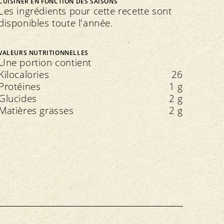
CUISINER EN FONCTION DES SAISONS
Les ingrédients pour cette recette sont
disponibles toute l'année.
VALEURS NUTRITIONNELLES
Une portion contient
Kilocalories
26
Protéines
1 g
Glucides
2 g
Matières grasses
2 g