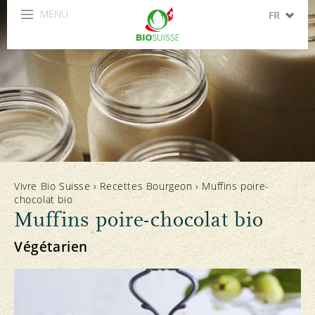
MENU
FR
DE
IT
EN
ES
Vivre Bio Suisse
›
Recettes Bourgeon
›
Muffins poire-
chocolat bio
Muffins poire-chocolat bio
Végétarien