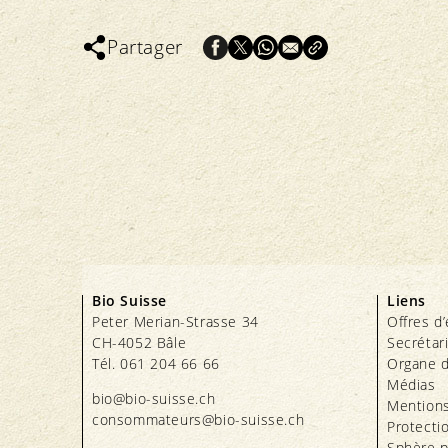
Partager
Bio Suisse
Liens
Peter Merian-Strasse 34
Offres d
CH-4052 Bâle
Secrétar
Tél. 061 204 66 66
Organe d
Médias
bio@bio-suisse.
ch
Mentions
consommateurs@bio-suisse.
ch
Protecti
Sphère p