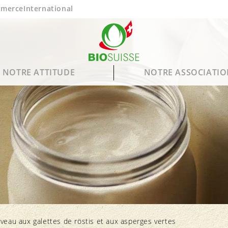
mmerce
International
NOTRE ATTITUDE
NOTRE ASSOCIATI
Bien-être animal
Notre opinion
Membres
Produits Bourgeon
B
E
Affouragement
Organisations membres
Produits Bio Gourmet
veau aux galettes de röstis et aux asperges vertes
Élevage
Calendrier saisonnier