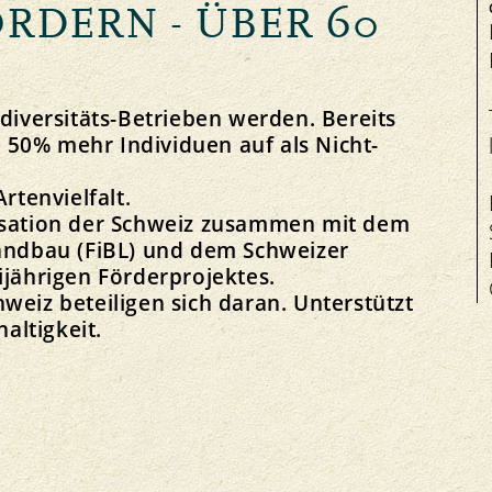
ÖRDERN - ÜBER 60
Salute degli animali
odiversitäts-Betrieben werden. Bereits
50% mehr Individuen auf als Nicht-
Manifestazioni
rtenvielfalt.
Equità
Contatto
I
Mercati regionali
nisation der Schweiz zusammen mit dem
Mercato
Offerte di lavoro
Bio-Simposio
Landbau (FiBL) und dem Schweizer
Prezzi
Organo di mediazione
ijährigen Förderprojektes.
weiz beteiligen sich daran. Unterstützt
altigkeit.