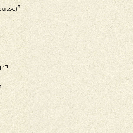
uisse)
L)