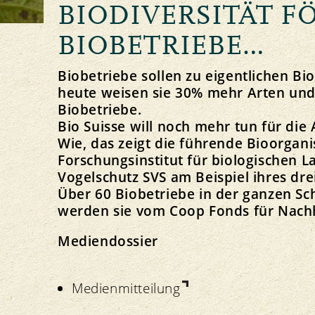
BIODIVERSITÄT F
Principio della Gemma
Allevamento degli animali e foraggiamento
Linee direttive e visione
Il nostro marchio
Importazione
Strategia
BIOBETRIEBE…
Biobetriebe sollen zu eigentlichen Bi
heute weisen sie 30% mehr Arten und 
Biobetriebe.
Ricette Gemma
Bio Suisse will noch mehr tun für die A
Protezione delle risorse
Politica
Media
Wie, das zeigt die führende Bioorga
Suolo
Comunicati stampa
Forschungsinstitut für biologischen 
Piante
Download di foto
Vogelschutz SVS am Beispiel ihres dre
Acqua
Download del logo
Über 60 Biobetriebe in der ganzen Sch
Clima
werden sie vom Coop Fonds für Nachh
Mediendossier
Medienmitteilung