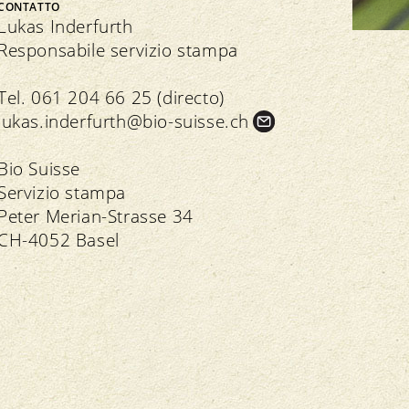
Bio Cuisine
CONTATTO
Assemblea dei delegati
Commercio specializzato bio
Lukas Inderfurth
Responsabile servizio stampa
Tel. 061 204 66 25 (directo)
lukas.
inderfurth@bio-suisse.
ch
Trasparenza
n seno all’associazione
Bio Suisse
Servizio stampa
Direttive
Direttive
Peter Merian-Strasse 34
Controllo
Importazione
CH-4052 Basel
Assicurazione della qualità