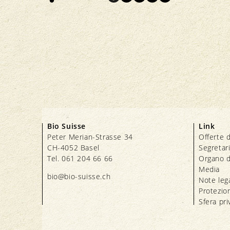
Bio Suisse
Link
Peter Merian-Strasse 34
Offerte d
CH-4052 Basel
Segretar
Tel. 061 204 66 66
Organo d
Media
bio@bio-suisse.
ch
Note lega
Protezion
Sfera pri