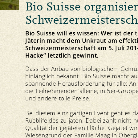
Bio Suisse organisier
Principio della Gemma
Allevamento degli animali e foraggiamento
Linee direttive e visione
Il nostro marchio
Importazione
Strategia
Schweizermeistersch
Bio Suisse will es wissen: Wer ist der
Jäterin macht dem Unkraut am effekti
Schweizermeisterschaft am 5. Juli 201
Ricette Gemma
Hacke“ letztlich gewinnt.
Protezione delle risorse
Politica
Media
Suolo
Comunicati stampa
Dass der Anbau von biologischem Gemüse 
Piante
Download di foto
hinlänglich bekannt. Bio Suisse macht au
Acqua
Download del logo
spannende Herausforderung für alle: An 
Clima
die Teilnehmenden alleine, in 5er-Grupp
und andere tolle Preise.
Bei diesem einzigartigen Event geht es da
Rüeblifeldes zu jäten. Dabei zählt nicht 
Qualität der gejäteten Fläche. Gejätet w
Wiesengrund der Familie Maag in Obergl