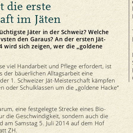
t die erste
Salute degli animali
aft im Jäten
 tüchtigste Jäter in der Schweiz? Welche
vsten den Garaus? An der ersten Jät-
4 wird sich zeigen, wer die „goldene
Manifestazioni
Equità
Contatto
I
Mercati regionali
Mercato
Offerte di lavoro
viel Handarbeit und Pflege erfordert, ist
Bio-Simposio
Prezzi
Organo di mediazione
s der bäuerlichen Alltagsarbeit eine
der 1. Schweizer Jät-Meisterschaft kämpfen
en oder Schulklassen um die „goldene Hacke“
rum, eine festgelegte Strecke eines Bio-
nur die Geschwindigkeit, sondern auch die
ird am Samstag 5. Juli 2014 auf dem Hof
att ZH.