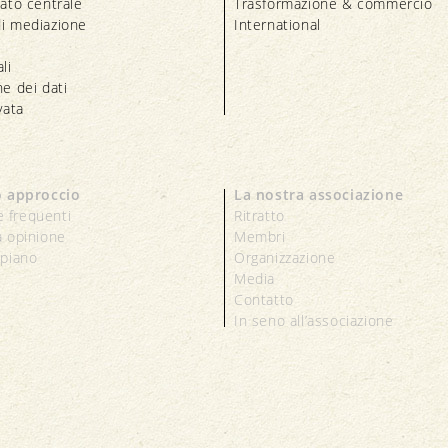
iato centrale
Trasformazione & commercio
i mediazione
International
li
e dei dati
vata
o approccio
La nostra associazione
 frequenti
Ritratto
a opinione
Membri
 piano
Organizzazione
Media
Contatto
In seno all’associazione