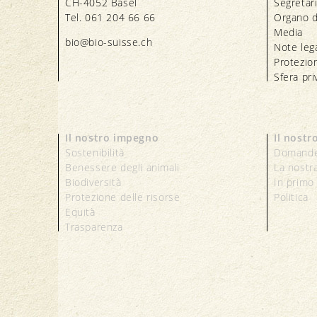
CH-4052 Basel
Segretar
Tel. 061 204 66 66
Organo d
Media
bio@bio-suisse.
ch
Note lega
Protezion
Sfera pri
Il nostro impegno
Il nostr
Sostenibilità
Domande
Benessere degli animali
La nostr
Biodiversità
In primo
Protezione delle risorse
Politica
Equità
Trasparenza