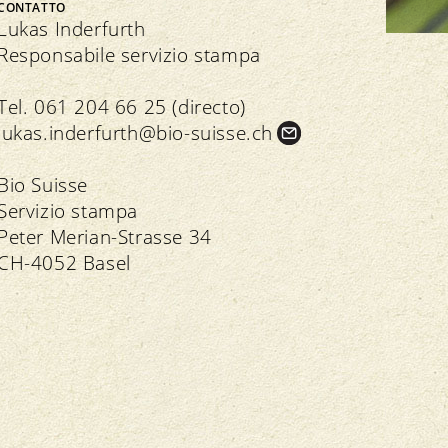
Bio Cuisine
CONTATTO
Assemblea dei delegati
Commercio specializzato bio
Lukas Inderfurth
Responsabile servizio stampa
Tel. 061 204 66 25 (directo)
lukas.
inderfurth@bio-suisse.
ch
Trasparenza
n seno all’associazione
Bio Suisse
Servizio stampa
Direttive
Direttive
Peter Merian-Strasse 34
Controllo
Importazione
CH-4052 Basel
Assicurazione della qualità