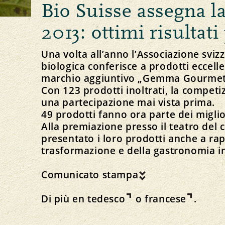
Bio Suisse assegna
Principio della Gemma
Allevamento degli animali e foraggiamento
Linee direttive e visione
Il nostro marchio
Importazione
Strategia
2013: ottimi risultati 
Una volta all’anno l’Associazione svizz
biologica conferisce a prodotti eccel
marchio aggiuntivo „Gemma Gourme
Ricette Gemma
Con 123 prodotti inoltrati, la compet
Protezione delle risorse
Politica
Media
una partecipazione mai vista prima.
Suolo
Comunicati stampa
49 prodotti fanno ora parte dei migli
Piante
Download di foto
Alla premiazione presso il teatro del 
Acqua
Download del logo
presentato i loro prodotti anche a ra
Clima
trasformazione e della gastronomia in
Comunicato stampa
Di più en
tedesco
o
francese
.