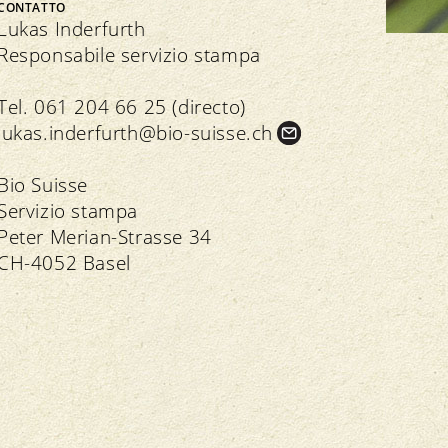
Bio Cuisine
CONTATTO
Assemblea dei delegati
Commercio specializzato bio
Lukas Inderfurth
Responsabile servizio stampa
Tel. 061 204 66 25 (directo)
lukas.
inderfurth@bio-suisse.
ch
Trasparenza
n seno all’associazione
Bio Suisse
Servizio stampa
Direttive
Direttive
Peter Merian-Strasse 34
Controllo
Importazione
CH-4052 Basel
Assicurazione della qualità