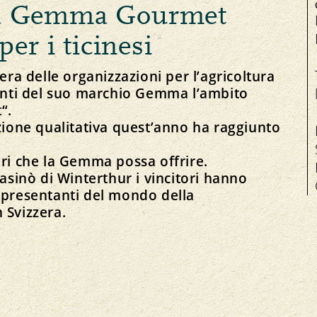
 la Gemma Gourmet
Salute degli animali
per i ticinesi
era delle organizzazioni per l’agricoltura
lenti del suo marchio Gemma l’ambito
t“.
Manifestazioni
izione qualitativa quest’anno ha raggiunto
Equità
Contatto
I
Mercati regionali
Mercato
Offerte di lavoro
Bio-Simposio
ori che la Gemma possa offrire.
Prezzi
Organo di mediazione
casinò di Winterthur i vincitori hanno
ppresentanti del mondo della
 Svizzera.