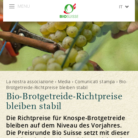
MENU
IT
DE
FR
La nostra associazione
›
Media
›
Comunicati stampa
›
Bio-
Brotgetreide-Richtpreise bleiben stabil
Bio-Brotgetreide-Richtpreise
bleiben stabil
Die Richtpreise für Knospe-Brotgetreide
bleiben auf dem Niveau des Vorjahres.
Die Preisrunde Bio Suisse setzt mit dieser