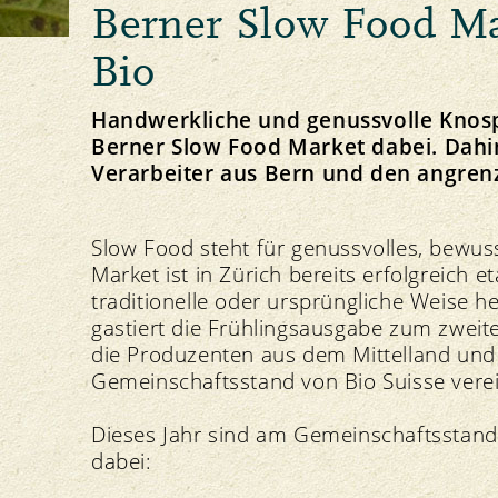
Berner Slow Food Ma
Principio della Gemma
Allevamento degli animali e foraggiamento
Linee direttive e visione
Il nostro marchio
Importazione
Strategia
Bio
Handwerkliche und genussvolle Knosp
Berner Slow Food Market dabei. Dahi
Verarbeiter aus Bern und den angre
Ricette Gemma
Protezione delle risorse
Politica
Media
Suolo
Comunicati stampa
Slow Food steht für genussvolles, bewus
Piante
Download di foto
Market ist in Zürich bereits erfolgreich e
Acqua
Download del logo
traditionelle oder ursprüngliche Weise h
Clima
gastiert die Frühlingsausgabe zum zwei
die Produzenten aus dem Mittelland un
Gemeinschaftsstand von Bio Suisse vere
Dieses Jahr sind am Gemeinschaftsstand
dabei: