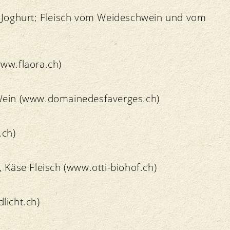
s Joghurt; Fleisch vom Weideschwein und vom
ww.flaora.ch)
 Wein (www.domainedesfaverges.ch)
.ch)
 Käse Fleisch (www.otti-biohof.ch)
licht.ch)