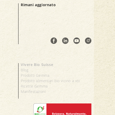
Rimani aggiornato
Vivere Bio Suisse
Blog
Prodotti Gemma
Prodotti alimentari bio vicino a voi
Ricette Gemma
Manifestazioni