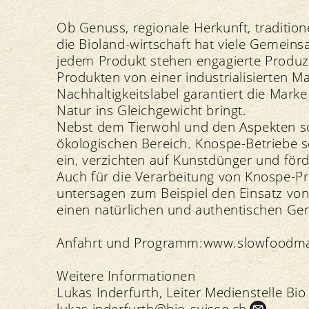
Ob Genuss, regionale Herkunft, tradition
die Bioland-wirtschaft hat viele Gemein
jedem Produkt stehen engagierte Produze
Produkten von einer industrialisierten
Nachhaltigkeitslabel garantiert die Mark
Natur ins Gleichgewicht bringt.
Nebst dem Tierwohl und den Aspekten soz
ökologischen Bereich. Knospe-Betriebe s
ein, verzichten auf Kunstdünger und förd
Auch für die Verarbeitung von Knospe-Pro
untersagen zum Beispiel den Einsatz vo
einen natürlichen und authentischen Ge
Anfahrt und Programm:
www.slowfoodma
Weitere Informationen
Lukas Inderfurth, Leiter Medienstelle Bio
lukas.
inderfurth@bio-suisse.
ch