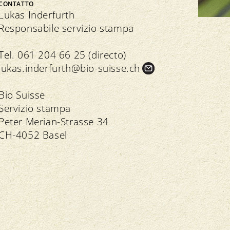
Bio Cuisine
CONTATTO
Assemblea dei delegati
Commercio specializzato bio
Lukas Inderfurth
Responsabile servizio stampa
Tel. 061 204 66 25 (directo)
lukas.
inderfurth@bio-suisse.
ch
Trasparenza
n seno all’associazione
Bio Suisse
Servizio stampa
Direttive
Direttive
Peter Merian-Strasse 34
Controllo
Importazione
CH-4052 Basel
Assicurazione della qualità