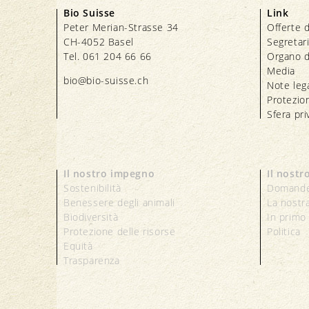
Bio Suisse
Link
Peter Merian-Strasse 34
Offerte d
CH-4052 Basel
Segretar
Tel. 061 204 66 66
Organo d
Media
bio@bio-suisse.
ch
Note lega
Protezion
Sfera pri
Il nostro impegno
Il nostr
Sostenibilità
Domande
Benessere degli animali
La nostr
Biodiversità
In primo
Protezione delle risorse
Politica
Equità
Trasparenza