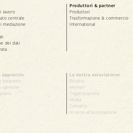
Produttori & partner
i lavoro
Produttori
iato centrale
Trasformazione & commercio
i mediazione
International
li
e dei dati
vata
o approccio
La nostra associazione
 frequenti
Ritratto
a opinione
Membri
 piano
Organizzazione
Media
Contatto
In seno all’associazione