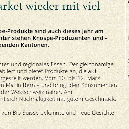
rket wieder mit viel
Salute degli animali
e-Produkte sind auch dieses Jahr am
nter stehen Knospe-Produzenten und -
nzenden Kantonen.
Manifestazioni
Equità
Contatto
I
Mercati regionali
Mercato
Offerte di lavoro
stes und regionales Essen. Der gleichnamige
Bio-Simposio
Prezzi
Organo di mediazione
tabliert und bietet Produkte an, die auf
ergestellt werden. Vom 10. bis 12. März
ten Mal in Bern – und bringt den Konsumenten
d der Westschweiz näher. Am
int sich Nachhaltigkeit mit gutem Geschmack.
 von Bio Suisse bekannte und neue Gesichter