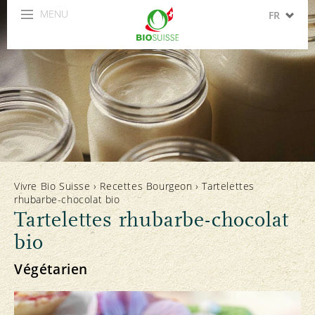
MENU
FR
DE
IT
EN
ES
Vivre Bio Suisse
›
Recettes Bourgeon
›
Tartelettes
rhubarbe-chocolat bio
Tartelettes rhubarbe-chocolat
bio
Végétarien