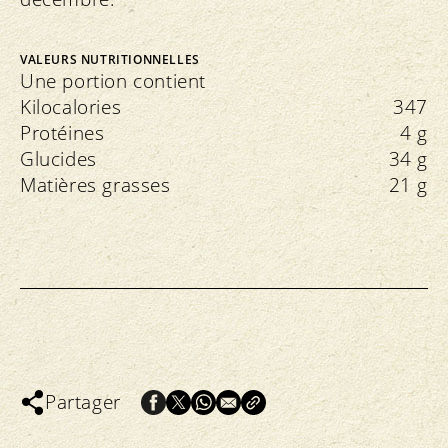
VALEURS NUTRITIONNELLES
Une portion contient
Kilocalories
347
Protéines
4 g
Glucides
34 g
Matières grasses
21 g
Partager