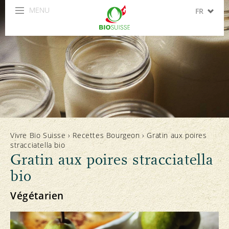
MENU
FR
DE
IT
EN
ES
Vivre Bio Suisse
›
Recettes Bourgeon
›
Gratin aux poires
stracciatella bio
Gratin aux poires stracciatella
bio
Végétarien