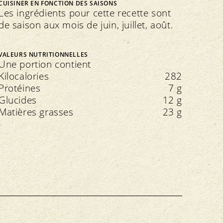
CUISINER EN FONCTION DES SAISONS
Les ingrédients pour cette recette sont
de saison aux mois de juin, juillet, août.
VALEURS NUTRITIONNELLES
Une portion contient
Kilocalories
282
Protéines
7 g
Glucides
12 g
Matières grasses
23 g