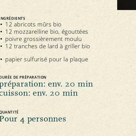
FNRB
Assemblée des délégués
Marchés régionaux
Bio-Symposium
INGRÉDIENTS
12 abricots mûrs bio
12 mozzarelline bio, égouttées
poivre grossièrement moulu
12 tranches de lard à griller bio
Transparence
édération interne
papier sulfurisé pour la plaque
Recettes Bourgeon
Directives
Extranet
Contrôle
Cahier des charges
DURÉE DE PRÉPARATION
Importations
préparation: env. 20 min
Assurance qualité
cuisson: env. 20 min
QUANTITÉ
Pour 4 personnes