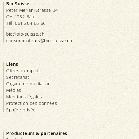
Bio Suisse
Peter Merian-Strasse 34
CH-4052 Bâle
Tél. 061 204 66 66
bio@bio-suisse.
ch
consommateurs@bio-suisse.
ch
Liens
Offres d’emplois
Secrétariat
Organe de médiation
Médias
Mentions légales
Protection des données
Sphère privée
Producteurs & partenaires