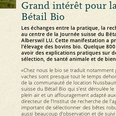
Grand intérêt pour l
Principe Bourgeon
Élevage animal et affouragement
Concept directeur et vision
Notre marque
Importation
Strategie
Bétail Bio
Les échanges entre la pratique, la rec
au centre de la Journée suisse du Béta
Alberswil LU. Cette manifestation a pr
l’élevage des bovins bio. Quelque 800
Protection des ressources
Politique
Médias
Actualités
avoir des explications pratiques sur 
Sol
Communiqués de presse
sélection, de santé animale et de bie
Plantes
Téléchargement des photos
Eau
Téléchargement des logos
«Chez nous le bio se traduit notamment 
Climat
vaches sont presque tout le temps dehor
de la communauté de location Nussbaume
suisse du Bétail Bio qui s’est déroulée 
S’ABONNER À LA NEWSLETTER
plein air et un affouragement adapté aux c
directeur de l’Institut de recherche de l'ag
important de sélectionner des bêtes robus
aussi beaucoup d’observation et de suivi