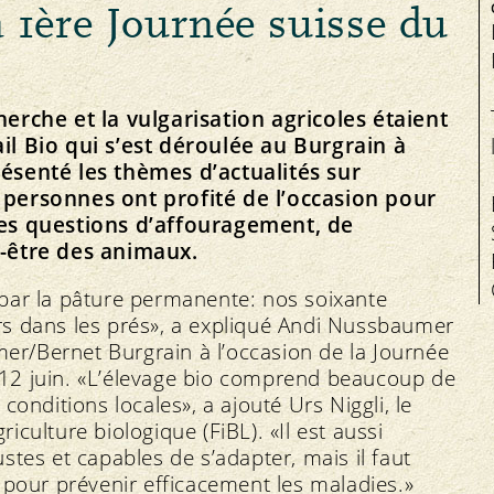
a 1ère Journée suisse du
Santé animale
herche et la vulgarisation agricoles étaient
il Bio qui s’est déroulée au Burgrain à
ésenté les thèmes d’actualités sur
 personnes ont profité de l’occasion pour
Équité
Service
F
Le plaisir bio près de chez vous
des questions d’affouragement, de
Marché
Offres d’emploi
n-être des animaux.
Bio Cuisine
Prix
Organe de médiation
Magasins spécialisés bio
par la pâture permanente: nos soixante
s dans les prés», a expliqué Andi Nussbaumer
r/Bernet Burgrain à l’occasion de la Journée
le 12 juin. «L’élevage bio comprend beaucoup de
onditions locales», a ajouté Urs Niggli, le
riculture biologique (FiBL). «Il est aussi
tes et capables de s’adapter, mais il faut
 pour prévenir efficacement les maladies.»