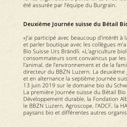
été assurée par l’équipe du Burgrain.
Deuxième Journée suisse du Bétail Bi
«J’ai participé avec beaucoup d’intérêt à 
et parler boutique avec les collègues m’a é
Bio Suisse Urs Brändli. «L’agriculture bio
consommateurs sont convaincus par les pr
l’animal, de l’environnement et de la fam
directeur du BBZN Luzern. La deuxième J
et en alternance la septième Journée sui
13 juin 2019 sur le domaine bio du Sch
La première Journée suisse du Bétail Bio
Développement durable, la Fondation Alber
le BBZN Luzern, Agroscope, l’ADCF, la H
paysans bio et différentes autres organis