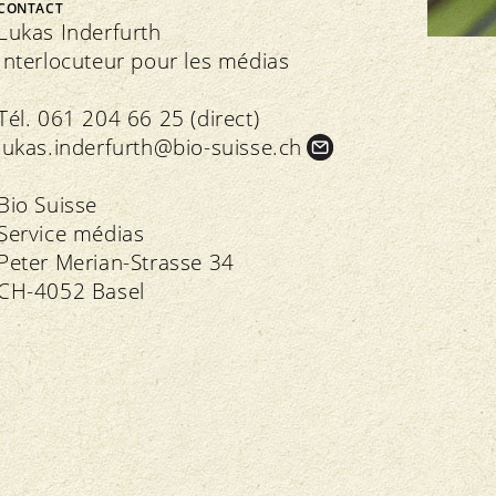
CONTACT
FNRB
Assemblée des délégués
Lukas Inderfurth
Marchés régionaux
Interlocuteur pour les médias
Bio-Symposium
Tél. 061 204 66 25 (direct)
lukas.
inderfurth@bio-suisse.
ch
Transparence
édération interne
Bio Suisse
Recettes Bourgeon
Service médias
Directives
Extranet
Peter Merian-Strasse 34
Contrôle
Cahier des charges
Importations
CH-4052 Basel
Assurance qualité