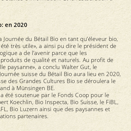
o: en 2020
la Journée du Bétail Bio en tant qu’éleveur bio,
té très utile», a ainsi pu dire le président de
logique a de l’avenir parce que les
oduits de qualité et naturels. Au profit de
ille paysanne», a conclu Walter Gut, le
ournée suisse du Bétail Bio aura lieu en 2020,
sse des Grandes Cultures Bio se déroulera le
wand à Münsingen BE.
 a été soutenue par le Fonds Coop pour le
t Koechlin, Bio Inspecta, Bio Suisse, le FiBL,
AFL, Bio Luzern ainsi que des paysannes et
ations partenaires.