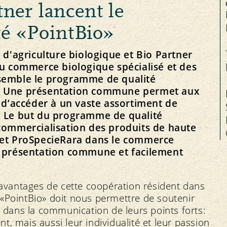
tner lancent le
Santé animale
é «PointBio»
 d'agriculture biologique et Bio Partner
du commerce biologique spécialisé et des
nsemble le programme de qualité
). Une présentation commune permet aux
Équité
Service
F
Le plaisir bio près de chez vous
t d’accéder à un vaste assortiment de
Marché
Offres d’emploi
. Le but du programme de qualité
Bio Cuisine
Prix
Organe de médiation
 commercialisation des produits de haute
Magasins spécialisés bio
 et ProSpecieRara dans le commerce
e présentation commune et facilement
x avantages de cette coopération résident dans
«PointBio» doit nous permettre de soutenir
t dans la communication de leurs points forts:
ent, mais aussi leur individualité et leur passion