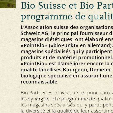
Bio Suisse et Bio Par
Principe Bourgeon
Élevage animal et affouragement
Concept directeur et vision
Notre marque
Importation
Strategie
programme de qualit
L’Association suisse des organisations
Schweiz AG, le principal fournisseur 
magasins diététiques, ont élaboré e
«PointBio» («bioPunkt» en allemand
Protection des ressources
Politique
Médias
Actualités
magasins spécialisés qui y participen
Sol
Communiqués de presse
produits et de matériel promotionnel
Plantes
Téléchargement des photos
«PointBio» est d’améliorer encore la
Eau
Téléchargement des logos
qualité labellisés Bourgeon, Demeter
Climat
biologique spécialisé en assurant un
reconnaissable.
S’ABONNER À LA NEWSLETTER
Bio Partner est d’avis que les principau
les synergies. «Le programme de qualité 
les magasins spécialisés qui y participen
la diversité et la qualité de leur assortim