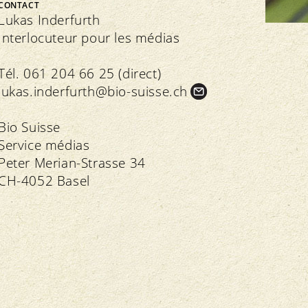
CONTACT
FNRB
Assemblée des délégués
Lukas Inderfurth
Marchés régionaux
Interlocuteur pour les médias
Bio-Symposium
Tél. 061 204 66 25 (direct)
lukas.
inderfurth@bio-suisse.
ch
Transparence
édération interne
Bio Suisse
Recettes Bourgeon
Service médias
Directives
Extranet
Peter Merian-Strasse 34
Contrôle
Cahier des charges
Importations
CH-4052 Basel
Assurance qualité