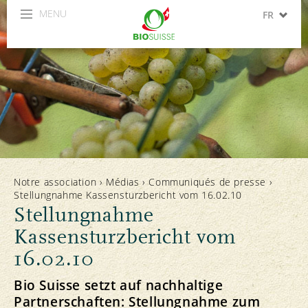
MENU
FR
DE
IT
Notre association
›
Médias
›
Communiqués de presse
›
Stellungnahme Kassensturzbericht vom 16.02.10
Stellungnahme
Kassensturzbericht vom
16.02.10
Bio Suisse setzt auf nachhaltige
Partnerschaften: Stellungnahme zum