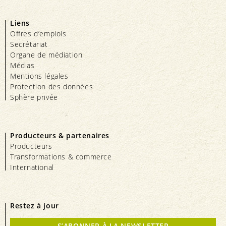
Liens
Offres d’emplois
Secrétariat
Organe de médiation
Médias
Mentions légales
Protection des données
Sphère privée
Producteurs & partenaires
Producteurs
Transformations & commerce
International
Restez à jour
S’ABONNER À LA NEWSLETTER