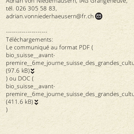
Adrian von Niederhäusern, IAG Grangeneuve,
tél. 026 305 58 83,
adrian.
vonniederhaeusern@fr.
ch
---------------------
Téléchargements:
Le communiqué au format PDF (
bio_suisse__avant-
premire__6me_journe_suisse_des_grandes_cult
(97.6 kB)
) ou DOC (
bio_suisse__avant-
premire__6me_journe_suisse_des_grandes_cult
(411.6 kB)
)