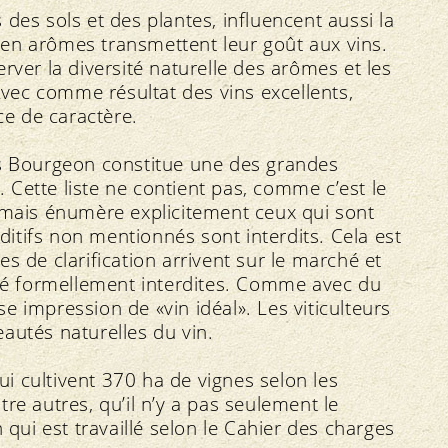
des sols et des plantes, influencent aussi la
es en arômes transmettent leur goût aux vins.
rver la diversité naturelle des arômes et les
ec comme résultat des vins excellents,
ce de caractère.
es Bourgeon constitue une des grandes
s. Cette liste ne contient pas, comme c’est le
its mais énumère explicitement ceux qui sont
dditifs non mentionnés sont interdits. Cela est
s de clarification arrivent sur le marché et
été formellement interdites. Comme avec du
 impression de «vin idéal». Les viticulteurs
autés naturelles du vin.
qui cultivent 370 ha de vignes selon les
re autres, qu’il n’y a pas seulement le
 qui est travaillé selon le Cahier des charges