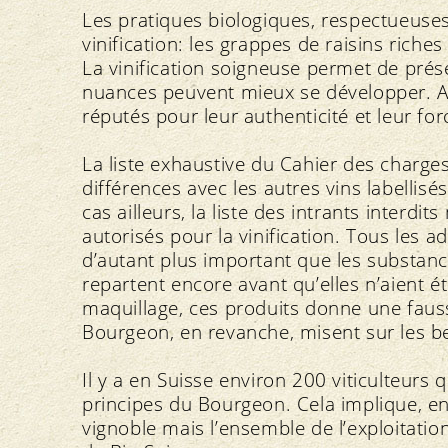
Les pratiques biologiques, respectueuses 
vinification: les grappes de raisins rich
La vinification soigneuse permet de prése
nuances peuvent mieux se développer. Av
réputés pour leur authenticité et leur for
La liste exhaustive du Cahier des charg
différences avec les autres vins labellisé
cas ailleurs, la liste des intrants interd
autorisés pour la vinification. Tous les a
d’autant plus important que les substance
repartent encore avant qu’elles n’aient 
maquillage, ces produits donne une fausse
Bourgeon, en revanche, misent sur les be
Il y a en Suisse environ 200 viticulteurs 
principes du Bourgeon. Cela implique, ent
vignoble mais l’ensemble de l’exploitation