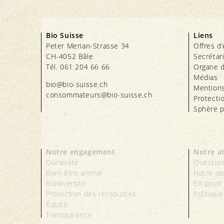
Bio Suisse
Liens
Peter Merian-Strasse 34
Offres d
CH-4052 Bâle
Secrétar
Tél. 061 204 66 66
Organe d
Médias
bio@bio-suisse.
ch
Mentions
consommateurs@bio-suisse.
ch
Protecti
Sphère p
Notre engagement
Notre a
Durabilité
Question
Bien-être animal
Notre op
Biodiversité
En point
Protection des ressources
Politique
Équité
Transparence