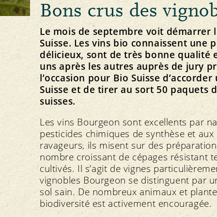
Bons crus des vignob
Principe Bourgeon
Élevage animal et affouragement
Concept directeur et vision
Notre marque
Importation
Strategie
Le mois de septembre voit démarrer l
Suisse. Les vins bio connaissent une p
délicieux, sont de très bonne qualité e
uns après les autres auprès de jury pr
l’occasion pour Bio Suisse d’accorder 
Protection des ressources
Politique
Médias
Suisse et de tirer au sort 50 paquets
Actualités
suisses.
Sol
Communiqués de presse
Plantes
Téléchargement des photos
Les vins Bourgeon sont excellents par nat
Eau
Téléchargement des logos
pesticides chimiques de synthèse et aux en
Climat
ravageurs, ils misent sur des préparation
nombre croissant de cépages résistant te
cultivés. Il s’agit de vignes particulière
S’ABONNER À LA NEWSLETTER
vignobles Bourgeon se distinguent par 
sol sain. De nombreux animaux et plantes
biodiversité est activement encouragée.