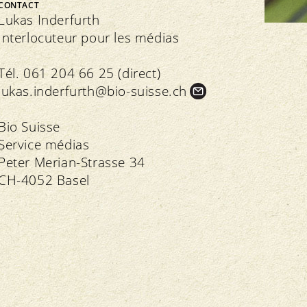
CONTACT
FNRB
Assemblée des délégués
Lukas Inderfurth
Marchés régionaux
Interlocuteur pour les médias
Bio-Symposium
Tél. 061 204 66 25 (direct)
lukas.
inderfurth@bio-suisse.
ch
Transparence
édération interne
Bio Suisse
Recettes Bourgeon
Service médias
Directives
Extranet
Peter Merian-Strasse 34
Contrôle
Cahier des charges
Importations
CH-4052 Basel
Assurance qualité