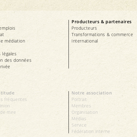
Producteurs & partenaires
’emplois
Producteurs
iat
Transformations & commerce
e médiation
International
 légales
on des données
rivée
ttitude
Notre association
s fréquentes
Portrait
inion
Membres
 de mire
Organisation
Médias
Service
Fédération interne