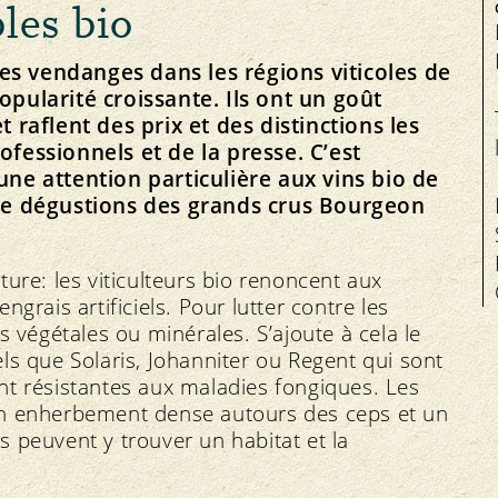
les bio
Santé animale
es vendanges dans les régions viticoles de
opularité croissante. Ils ont un goût
t raflent des prix et des distinctions les
ofessionnels et de la presse. C’est
une attention particulière aux vins bio de
Équité
Service
F
 de dégustions des grands crus Bourgeon
Le plaisir bio près de chez vous
Marché
Offres d’emploi
Bio Cuisine
Prix
Organe de médiation
ure: les viticulteurs bio renoncent aux
Magasins spécialisés bio
grais artificiels. Pour lutter contre les
s végétales ou minérales. S’ajoute à cela le
ls que Solaris, Johanniter ou Regent qui sont
ment résistantes aux maladies fongiques. Les
un enherbement dense autours des ceps et un
 peuvent y trouver un habitat et la