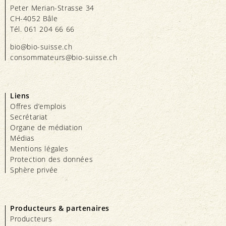
Peter Merian-Strasse 34
CH-4052 Bâle
Tél. 061 204 66 66
bio@bio-suisse.
ch
consommateurs@bio-suisse.
ch
Liens
Offres d’emplois
Secrétariat
Organe de médiation
Médias
Mentions légales
Protection des données
Sphère privée
Producteurs & partenaires
Producteurs