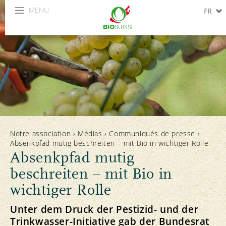
MENU
FR
DE
IT
Notre association
›
Médias
›
Communiqués de presse
›
Absenkpfad mutig beschreiten – mit Bio in wichtiger Rolle
Absenkpfad mutig
beschreiten – mit Bio in
wichtiger Rolle
Unter dem Druck der Pestizid- und der
Trinkwasser-Initiative gab der Bundesrat